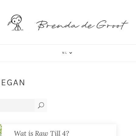
NL
VEGAN
U
Wat is Raw Till 4?