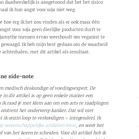
daadwerkelijk is aangetoond dat het het risico
al ik hun angst voor soja niet weg.
e hoe erg ik het zou vinden als er ook maar één
ngst voor soja geen dierlijke producten durft te
sojamythe mensen ervan weerhoudt om veganist te
 gewaagd. Ik heb mijn best gedaan om de waarheid
achterhalen, met dit artikel als resultaat.
ine side-note
en medisch deskundige of voedingsexpert. De
e in dit artikel is op geen enkele manier een
n ik raad je met klem aan om een arts te raadplegen
s omtrent het onderwerp kanker.
Dat wil niet
t ik onzin loop te verkondigen – integendeel. Ik
je wetenschappelijke artikelen leest
, en weet het
 van het koren te scheiden. Voor dit artikel heb ik