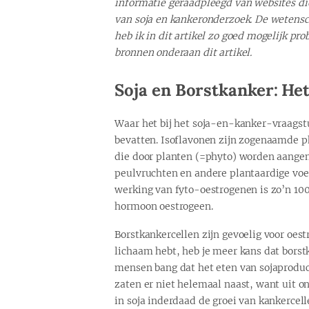
informatie geraadpleegd van websites die
van soja en kankeronderzoek. De wetensc
heb ik in dit artikel zo goed mogelijk pro
bronnen onderaan dit artikel.
Soja en Borstkanker: He
Waar het bij het soja-en-kanker-vraagst
bevatten. Isoflavonen zijn zogenaamde p
die door planten (=phyto) worden aangem
peulvruchten en andere plantaardige voe
werking van fyto-oestrogenen is zo’n 10
hormoon oestrogeen.
Borstkankercellen zijn gevoelig voor oest
lichaam hebt, heb je meer kans dat borst
mensen bang dat het eten van sojaproduct
zaten er niet helemaal naast, want uit 
in soja inderdaad de groei van kankercell