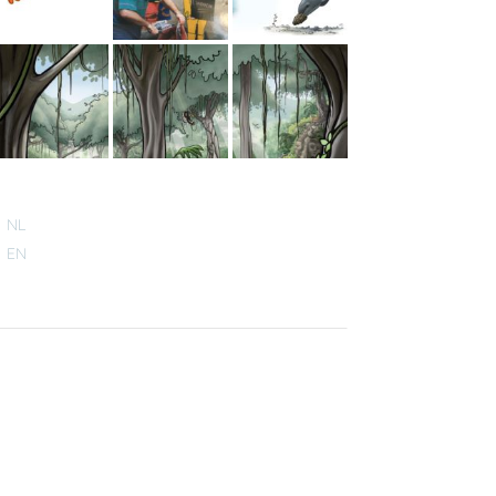
NL
EN