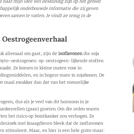
 naar mijn idee wél deskundig zijn op het gebied
happelijk onderbouwde informatie die zij geven
beren samen te vatten. Je vindt ze terug in de
t Oestrogeenverhaal
uk allemaal om gaat, zijn de
isoflavonen
die soja
hyto-oestrogenen: op-oestrogeen-lijkende stoffen
aakt. Ze komen in kleine maten voor in
dingsmiddelen, en in hogere mate in sojabonen. De
00 maal zwakker dan dat van het menselijke
rogeen, dus als je veel van dit hormoon in je
kankercellen (gaan) groeien. Om die reden waren
en het risico op borstkanker zou verhogen. Ze
onderzoek met knaagdieren bleek dat de isoflavonen
en stimuleert. Maar, en hier is een hele grote maar: