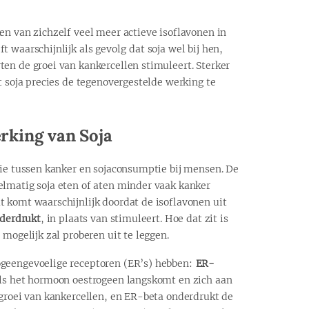
en van zichzelf veel meer actieve isoflavonen in
 waarschijnlijk als gevolg dat soja wel bij hen,
en de groei van kankercellen stimuleert. Sterker
t soja precies de tegenovergestelde werking te
king van Soja
tie tussen kanker en sojaconsumptie bij mensen. De
elmatig soja eten of aten minder vaak kanker
 komt waarschijnlijk doordat de isoflavonen uit
derdrukt
, in plaats van stimuleert. Hoe dat zit is
 mogelijk zal proberen uit te leggen.
ogeengevoelige receptoren (ER’s) hebben:
ER-
als het hormoon oestrogeen langskomt en zich aan
 groei van kankercellen, en ER-beta onderdrukt de