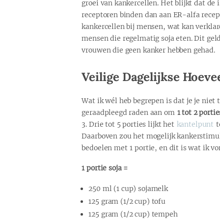
groei van kankercellen. Het blijkt dat de
receptoren binden dan aan ER-alfa recept
kankercellen bij mensen, wat kan verkla
mensen die regelmatig soja eten. Dit gel
vrouwen die geen kanker hebben gehad.
Veilige Dagelijkse Hoeve
Wat ik wél heb begrepen is dat je je niet
geraadpleegd raden aan om
1 tot 2 portie
3. Drie tot 5 porties lijkt het
kantelpunt
t
Daarboven zou het mogelijk kankerstimu
bedoelen met 1 portie, en dit is wat ik vo
1 portie soja =
250 ml (1 cup) sojamelk
125 gram (1/2 cup) tofu
125 gram (1/2 cup) tempeh