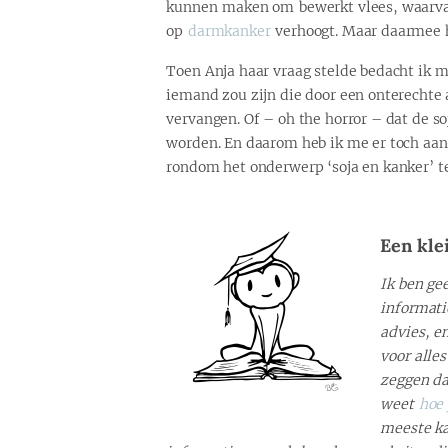
kunnen maken om bewerkt vlees, waarvan 
op
darmkanker
verhoogt. Maar daarmee ha
Toen Anja haar vraag stelde bedacht ik m
iemand zou zijn die door een onterechte a
vervangen. Of – oh the horror – dat de 
worden. En daarom heb ik me er toch aan
rondom het onderwerp ‘soja en kanker’ te 
Een kle
Ik ben ge
informati
advies, e
voor alle
zeggen da
weet
hoe 
meeste kaf