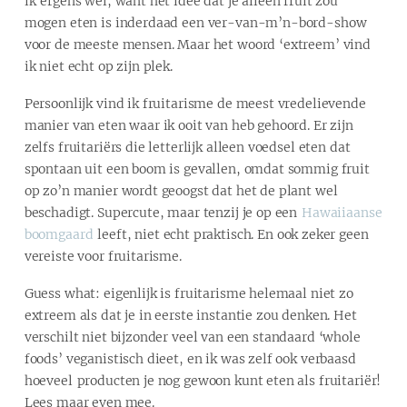
ik ergens wel, want het idee dat je alleen fruit zou
mogen eten is inderdaad een ver-van-m’n-bord-show
voor de meeste mensen. Maar het woord ‘extreem’ vind
ik niet echt op zijn plek.
Persoonlijk vind ik fruitarisme de meest vredelievende
manier van eten waar ik ooit van heb gehoord. Er zijn
zelfs fruitariërs die letterlijk alleen voedsel eten dat
spontaan uit een boom is gevallen, omdat sommig fruit
op zo’n manier wordt geoogst dat het de plant wel
beschadigt. Supercute, maar tenzij je op een
Hawaiiaanse
boomgaard
leeft, niet echt praktisch. En ook zeker geen
vereiste voor fruitarisme.
Guess what: eigenlijk is fruitarisme helemaal niet zo
extreem als dat je in eerste instantie zou denken. Het
verschilt niet bijzonder veel van een standaard ‘whole
foods’ veganistisch dieet, en ik was zelf ook verbaasd
hoeveel producten je nog gewoon kunt eten als fruitariër!
Lees maar even mee.