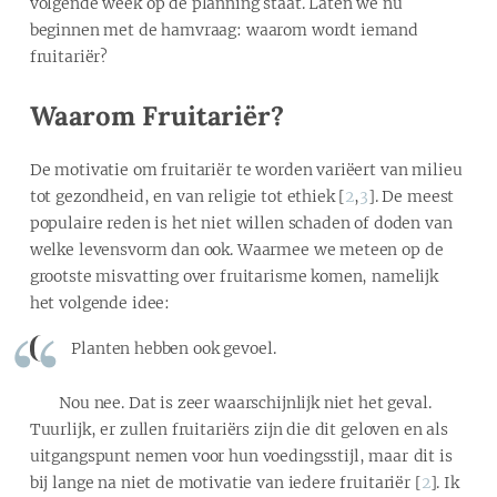
volgende week op de planning staat. Laten we nu
beginnen met de hamvraag: waarom wordt iemand
fruitariër?
Waarom Fruitariër?
De motivatie om fruitariër te worden variëert van milieu
tot gezondheid, en van religie tot ethiek [
2
,
3
]. De meest
populaire reden is het niet willen schaden of doden van
welke levensvorm dan ook. Waarmee we meteen op de
grootste misvatting over fruitarisme komen, namelijk
het volgende idee:
Planten hebben ook gevoel.
Nou nee. Dat is zeer waarschijnlijk niet het geval.
Tuurlijk, er zullen fruitariërs zijn die dit geloven en als
uitgangspunt nemen voor hun voedingsstijl, maar dit is
bij lange na niet de motivatie van iedere fruitariër [
2
]. Ik