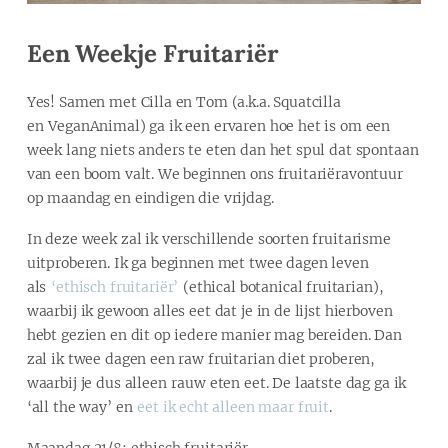
Een Weekje Fruitariër
Yes! Samen met Cilla en Tom (a.k.a. Squatcilla
en VeganAnimal) ga ik een ervaren hoe het is om een
week lang niets anders te eten dan het spul dat spontaan
van een boom valt. We beginnen ons fruitariëravontuur
op maandag en eindigen die vrijdag.
In deze week zal ik verschillende soorten fruitarisme
uitproberen. Ik ga beginnen met twee dagen leven
als
‘ethisch fruitariër’
(ethical botanical fruitarian),
waarbij ik gewoon alles eet dat je in de lijst hierboven
hebt gezien en dit op iedere manier mag bereiden. Dan
zal ik twee dagen een raw fruitarian diet proberen,
waarbij je dus alleen rauw eten eet. De laatste dag ga ik
‘all the way’ en
eet ik echt alleen maar fruit
.
Maandag 21/8: ethisch fruitariër