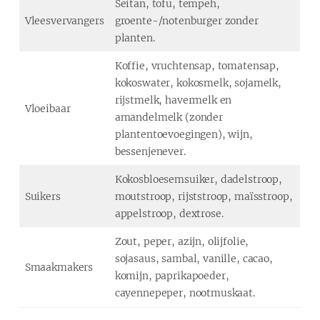
Seitan, tofu, tempeh,
Vleesvervangers
groente-/notenburger zonder
planten.
Koffie, vruchtensap, tomatensap,
kokoswater, kokosmelk, sojamelk,
rijstmelk, havermelk en
Vloeibaar
amandelmelk (zonder
plantentoevoegingen), wijn,
bessenjenever.
Kokosbloesemsuiker, dadelstroop,
Suikers
moutstroop, rijststroop, maïsstroop,
appelstroop, dextrose.
Zout, peper, azijn, olijfolie,
sojasaus, sambal, vanille, cacao,
Smaakmakers
komijn, paprikapoeder,
cayennepeper, nootmuskaat.