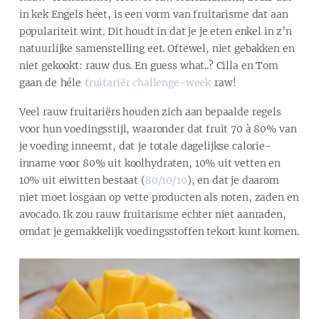
in kek Engels heet, is een vorm van fruitarisme dat aan
populariteit wint. Dit houdt in dat je je eten enkel in z’n
natuurlijke samenstelling eet. Oftewel, niet gebakken en
niet gekookt: rauw dus. En guess what..? Cilla en Tom
gaan de héle
fruitariër challenge-week
raw!
Veel rauw fruitariërs houden zich aan bepaalde regels
voor hun voedingsstijl, waaronder dat fruit 70 à 80% van
je voeding inneemt, dat je totale dagelijkse calorie-
inname voor 80% uit koolhydraten, 10% uit vetten en
10% uit eiwitten bestaat (
80/10/10
), en dat je daarom
niet moet losgaan op vette producten als noten, zaden en
avocado. Ik zou rauw fruitarisme echter niet aanraden,
omdat je gemakkelijk voedingsstoffen tekort kunt komen.