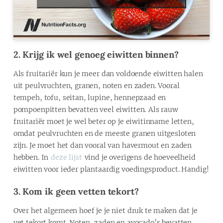
2. Krijg ik wel genoeg eiwitten binnen?
Als fruitariër kun je meer dan voldoende eiwitten halen
uit peulvruchten, granen, noten en zaden. Vooral
tempeh, tofu, seitan, lupine, hennepzaad en
pompoenpitten bevatten veel eiwitten. Als rauw
fruitariër moet je wel beter op je eiwitinname letten,
omdat peulvruchten en de meeste granen uitgesloten
zijn. Je moet het dan vooral van havermout en zaden
hebben. In
deze lijst
vind je overigens de hoeveelheid
eiwitten voor ieder plantaardig voedingsproduct. Handig!
3. Kom ik geen vetten tekort?
Over het algemeen hoef je je niet druk te maken dat je
vet tekort komt. Noten, zaden en avocado’s bevatten