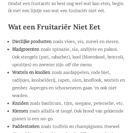
Omdat een fruitariër zo best nog wel wat kan eten, begin
ik met een lijstje van wat een fruitariër niet eet.
Wat een Fruitariër Niet Eet
Dierlijke producten
zoals vlees, vis, zuivel en eieren.
Bladgroenten
zoals spinazie, sla, andijvie en paksoi.
Ook stengels (prei, rabarber), kool (bloemkool, broccoli,
spruitjes) en zeewier zijn
off the menu
.
Wortels en knollen
zoals aardappelen, rode biet,
radijsjes, knolselderij, rapen, uien, knoflook, wortels en
gember. Asperges en schorseneren gaan ‘m ook niet
worden.
Kruiden
zoals basilicum, tijm, oregano, peterselie, etc.
Kiemen
zoals alfalfa of taugé. Ook brood van gekiemde
granen is een no-go.
Paddestoelen
zoals truffels en champignons. Hoewel