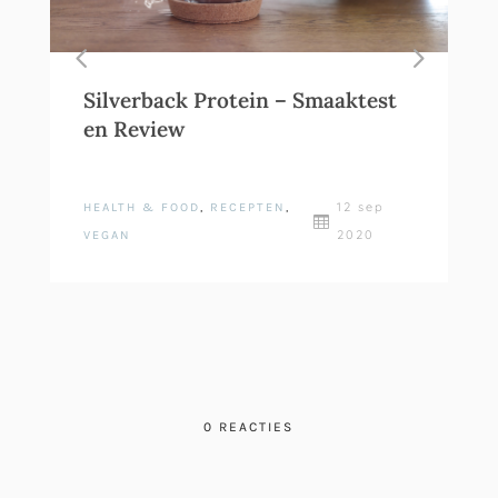
Silverback Protein – Smaaktest
en Review
12 sep
HEALTH & FOOD
,
RECEPTEN
,

2020
VEGAN
0 REACTIES