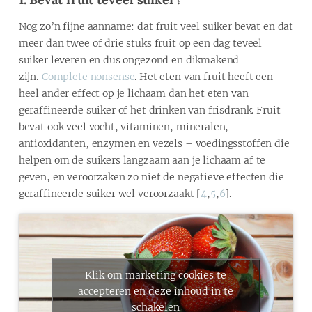
Nog zo’n fijne aanname: dat fruit veel suiker bevat en dat
meer dan twee of drie stuks fruit op een dag teveel
suiker leveren en dus ongezond en dikmakend
zijn.
Complete nonsense
. Het eten van fruit heeft een
heel ander effect op je lichaam dan het eten van
geraffineerde suiker of het drinken van frisdrank. Fruit
bevat ook veel vocht, vitaminen, mineralen,
antioxidanten, enzymen en vezels – voedingsstoffen die
helpen om de suikers langzaam aan je lichaam af te
geven, en veroorzaken zo niet de negatieve effecten die
geraffineerde suiker wel veroorzaakt [
4
,
5
,
6
].
Klik om marketing cookies te
accepteren en deze inhoud in te
schakelen