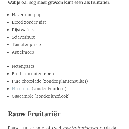
Wat je o.a. nog meer gewoon kunt eten als fruitariër:
Havermoutpap
Brood zonder gist
Rijstwafels
Sojayoghurt
Tomatenpuree
Appelmoes
Notenpasta
Fruit- en notenrepen
Pure chocolade (zonder plantensuiker)
Hummus
(zonder knoflook)
Guacamole (zonder knoflook)
Rauw Fruitariër
Rauw-fruitarisme, oftewel
raw fruitarianism
, zoals dat