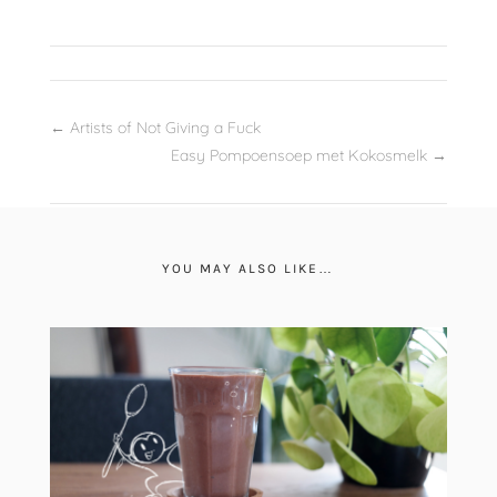
←
Artists of Not Giving a Fuck
Easy Pompoensoep met Kokosmelk
→
YOU MAY ALSO LIKE…