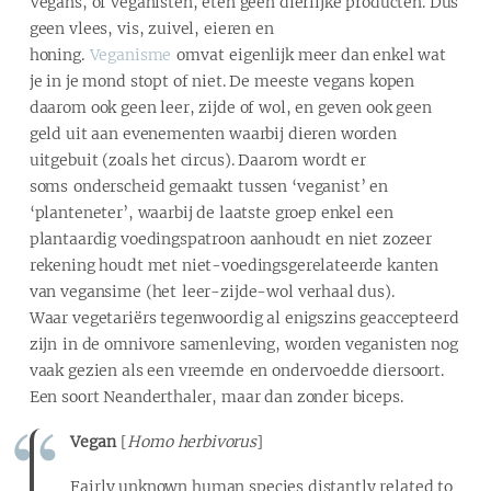
Vegans, of veganisten, eten geen dierlijke producten. Dus
geen vlees, vis, zuivel, eieren en
honing.
Veganisme
omvat eigenlijk meer dan enkel wat
je in je mond stopt of niet. De meeste vegans kopen
daarom ook geen leer, zijde of wol, en geven ook geen
geld uit aan evenementen waarbij dieren worden
uitgebuit (zoals het circus). Daarom wordt er
soms onderscheid gemaakt tussen ‘veganist’ en
‘planteneter’, waarbij de laatste groep enkel een
plantaardig voedingspatroon aanhoudt en niet zozeer
rekening houdt met niet-voedingsgerelateerde kanten
van vegansime (het leer-zijde-wol verhaal dus).
Waar vegetariërs tegenwoordig al enigszins geaccepteerd
zijn in de omnivore samenleving, worden veganisten nog
vaak gezien als een vreemde en ondervoedde diersoort.
Een soort Neanderthaler, maar dan zonder biceps.
Vegan
[
Homo herbivorus
]
Fairly unknown human species distantly related to