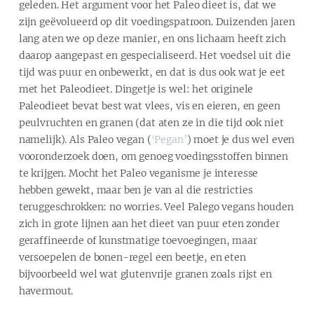
geleden. Het argument voor het Paleo dieet is, dat we
zijn geëvolueerd op dit voedingspatroon. Duizenden jaren
lang aten we op deze manier, en ons lichaam heeft zich
daarop aangepast en gespecialiseerd. Het voedsel uit die
tijd was puur en onbewerkt, en dat is dus ook wat je eet
met het Paleodieet. Dingetje is wel: het originele
Paleodieet bevat best wat vlees, vis en eieren, en geen
peulvruchten en granen (dat aten ze in die tijd ook niet
namelijk). Als Paleo vegan (
‘Pegan’
) moet je dus wel even
vooronderzoek doen, om genoeg voedingsstoffen binnen
te krijgen. Mocht het Paleo veganisme je interesse
hebben gewekt, maar ben je van al die restricties
teruggeschrokken: no worries. Veel Palego vegans houden
zich in grote lijnen aan het dieet van puur eten zonder
geraffineerde of kunstmatige toevoegingen, maar
versoepelen de bonen-regel een beetje, en eten
bijvoorbeeld wel wat glutenvrije granen zoals rijst en
havermout.