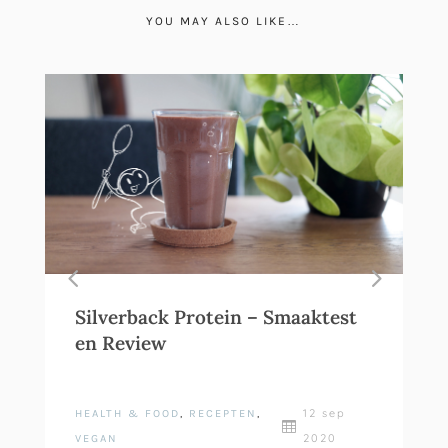
YOU MAY ALSO LIKE…
Silverback Protein – Smaaktest
en Review
12 sep
HEALTH & FOOD
,
RECEPTEN
,

2020
VEGAN