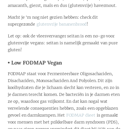
amaranth, gierst, maïs en dus (glutenvrije) havermout.
Mocht je ‘m nog niet gezien hebben: check dit
supergezonde
glutenvrije bananenbrood
!
Let op: ook de vleesvervanger seitan is een no-go voor
glutenvrije vegans: seitan is namelijk gemaakt van pure
gluten!
•
Low FODMAP Vegan
FODMAP staat voor Fermenteerbare Oligosachariden,
Disachariden, Monosachariden And Polyolen. Dit zijn
koolhydraten die je lichaam slecht kan verteren, en zo in
je darmen terecht komen. De bacteriën in je darmen eten
ze op, waardoor gas vrijkomt. En dat kan nogal wat
vervelende consequenties hebben, zoals een opgeblazen
gevoel en darmkrampen. Het
FODMAP dieet
is gemaakt
voor mensen met het prikkelbare darm syndroom (PDS),
en naar eigen zeggen vermindert dit dieet bij 75% van de