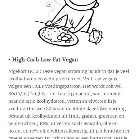
• High Carb Low Fat Vegan
Afgekort HCLF: Deze vegan stroming houdt in dat je veel
koolhydraten en weinig vetten eet. Veel raw vegans
volgen een HCLF voedingspatroon. Het wordt ook wel
80/10/10 (“eighty-ten-ten”) genoemd, wat refereert
naar de ratio koolhydraten, vetten en eiwitten in je
voeding. Grofweg 80% van de totale dagelijkse voeding
bestaat uit koolhydraten uit fruit, granen, groenten en
peulvruchten; 10% uit vetten zoals avocado, olie en
noten, en 10% uit eiwitten afkomstig uit peulvruchten en
groene groenten. Dr. Atkins zou er een hartaanval (vat je