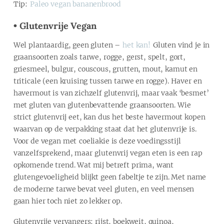
Tip:
Paleo vegan bananenbrood
• Glutenvrije Vegan
Wel plantaardig, geen gluten –
het kan!
Gluten vind je in
graansoorten zoals tarwe, rogge, gerst, spelt, gort,
griesmeel, bulgur, couscous, grutten, mout, kamut en
triticale (een kruising tussen tarwe en rogge). Haver en
havermout is van zichzelf glutenvrij, maar vaak ‘besmet’
met gluten van glutenbevattende graansoorten. Wie
strict glutenvrij eet, kan dus het beste havermout kopen
waarvan op de verpakking staat dat het glutenvrije is.
Voor de vegan met coeliakie is deze voedingsstijl
vanzelfsprekend, maar glutenvrij vegan eten is een rap
opkomende trend. Wat mij betreft prima, want
glutengevoeligheid blijkt geen fabeltje te zijn. Met name
de moderne tarwe bevat veel gluten, en veel mensen
gaan hier toch niet zo lekker op.
Glutenvrije vervangers: rijst, boekweit, quinoa,