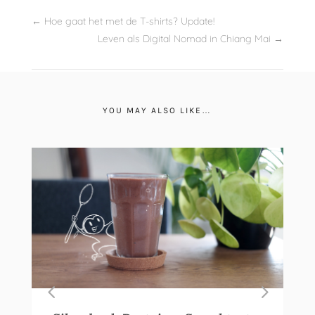
←
Hoe gaat het met de T-shirts? Update!
Leven als Digital Nomad in Chiang Mai
→
YOU MAY ALSO LIKE…