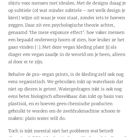
shirts voor mensen met idealen. Met de designs draag je
op subtiele (of wat minder subtiele – net welk design je
kiest) wijze uit waar je voor staat, zonder iets te hoeven
zeggen. Daar zit een psychologische theorie achter,
genaamd ‘the mere exposure effect’: hoe vaker mensen
een bepaald onderwerp horen of zien, hoe leuker ze het
gaan vinden [
1
]. Met deze vegan kleding plant jij als
drager een vegan zaadje in de wereld om je heen, alleen
al door er te zijn.
Behalve de pro-vegan prints, is de kleding zelf ook nog
eens veganistisch. We gebruiken inkt op waterbasis dat
niet op dieren is getest. Watergedragen inkt is ook nog
eens beter biologisch afbreekbaar dan inkt op basis van
plastisol, en er hoeven geen chemische producten
gebruikt te worden om de zeefdrukmachine schoon te
maken: plain water will do.
Toch is inkt meestal niet het probleem wat betreft