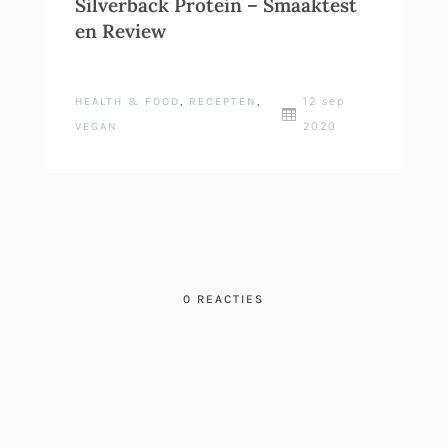
Silverback Protein – Smaaktest
en Review
12 sep
HEALTH & FOOD
,
RECEPTEN
,

2020
VEGAN
0 REACTIES