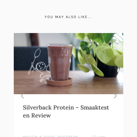
YOU MAY ALSO LIKE…
Silverback Protein – Smaaktest
en Review
12 sep
HEALTH & FOOD
,
RECEPTEN
,