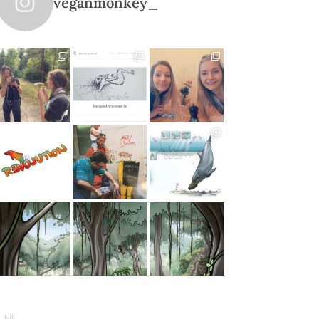
veganmonkey_
NL