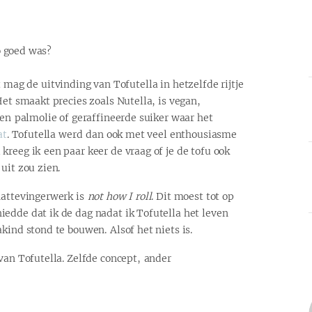
o goed was?
 mag de uitvinding van Tofutella in hetzelfde rijtje
Het smaakt precies zoals Nutella, is vegan,
een palmolie of geraffineerde suiker waar het
at
. Tofutella werd dan ook met veel enthousiasme
kreeg ik een paar keer de vraag of je de tofu ook
uit zou zien.
nattevingerwerk is
not how I roll
. Dit moest tot op
edde dat ik de dag nadat ik Tofutella het leven
kind stond te bouwen. Alsof het niets is.
van Tofutella. Zelfde concept, ander