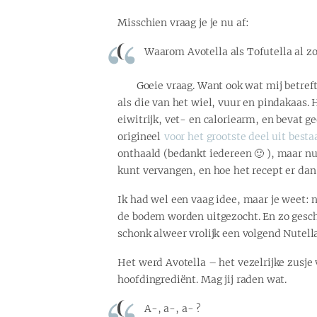
Misschien vraag je je nu af:
Waarom Avotella als Tofutella al z
Goeie vraag. Want ook wat mij betreft
als die van het wiel, vuur en pindakaas. 
eiwitrijk, vet- en caloriearm, en bevat g
origineel
voor het grootste deel uit besta
onthaald (bedankt iedereen 🙂 ), maar nu 
kunt vervangen, en hoe het recept er dan 
Ik had wel een vaag idee, maar je weet: 
de bodem worden uitgezocht. En zo geschi
schonk alweer vrolijk een volgend Nutella
Het werd Avotella – het vezelrijke zusje 
hoofdingrediënt. Mag jij raden wat.
A-, a-, a- ?