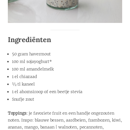
Ingrediënten
50 gram havermout
100 ml sojayoghurt*
100 ml amandelmelk
1 el chiazaad
½ tl kaneel
1 el ahornsiroop of een beetje stevia
Snufje zout
Toppings
: je favoriete fruit en een handje ongezouten
noten. Inspo: blauwe bessen, aardbeien, frambozen, kiwi,
ananas, mango, banaan | walnoten, pecannoten,