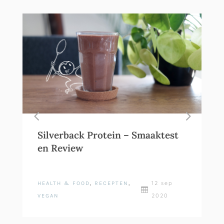
Silverback Protein – Smaaktest
en Review
12 sep
HEALTH & FOOD
,
RECEPTEN
,

2020
VEGAN