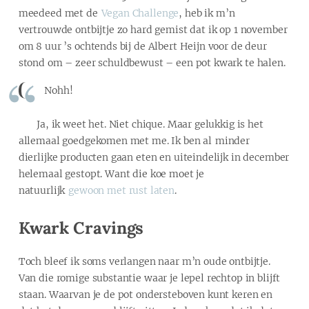
meedeed met de
Vegan Challenge
, heb ik m’n
vertrouwde ontbijtje zo hard gemist dat ik op 1 november
om 8 uur ’s ochtends bij de Albert Heijn voor de deur
stond om – zeer schuldbewust – een pot kwark te halen.
Nohh!
Ja, ik weet het. Niet chique. Maar gelukkig is het
allemaal goedgekomen met me. Ik ben al minder
dierlijke producten gaan eten en uiteindelijk in december
helemaal gestopt. Want die koe moet je
natuurlijk
gewoon met rust laten
.
Kwark Cravings
Toch bleef ik soms verlangen naar m’n oude ontbijtje.
Van die romige substantie waar je lepel rechtop in blijft
staan. Waarvan je de pot ondersteboven kunt keren en