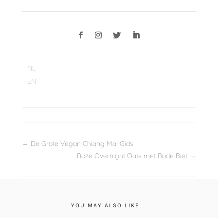
NL
EN
←
De Grote Vegan Chiang Mai Gids
Roze Overnight Oats met Rode Biet
→
YOU MAY ALSO LIKE…