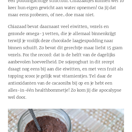
een puddingachtige structuur. Chiazaadjes kunnen wel 10
keer hun eigen gewicht aan water opnemen! Ga jij dat
maar eens proberen, of nee.. doe maar niet.
Chiazaad bevat daarnaast veel eiwitten, vezels en
gezonde omega-3 vetten, die je allemaal binnenkrijgt
terwijl je vrolijk deze chocolade laagjespudding naar
binnen schuift. Zo bevat dit gerechtje maar liefst 15 gram
vezels. For the record: dat is de helft van de dagelijks
aanbevolen hoeveelheid. De sojayoghurt in dit recept
draagt nog eens bij aan die eiwitten, en met vers fruit als
topping scoor je gelijk wat vitamientjes. Tel daar de
antioxidanten van de cacaonibs bij op en je hebt een
alles-in-één healthbommetje! Zo kom jij die apocalypse
wel door.