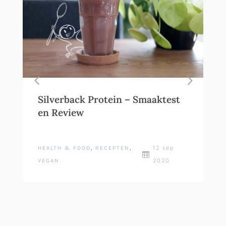
Silverback Protein – Smaaktest
en Review
12 sep
HEALTH & FOOD
,
RECEPTEN
,

2020
VEGAN