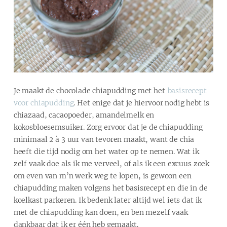
Je maakt de chocolade chiapudding met het
basisrecept
voor chiapudding
. Het enige dat je hiervoor nodig hebt is
chiazaad, cacaopoeder, amandelmelk en
kokosbloesemsuiker. Zorg ervoor dat je de chiapudding
minimaal 2 à 3 uur van tevoren maakt, want de chia
heeft die tijd nodig om het water op te nemen. Wat ik
zelf vaak doe als ik me verveel, of als ik een excuus zoek
om even van m’n werk weg te lopen, is gewoon een
chiapudding maken volgens het basisrecept en die in de
koelkast parkeren. Ik bedenk later altijd wel iets dat ik
met de chiapudding kan doen, en ben mezelf vaak
dankbaar dat ik er één heb gemaakt.