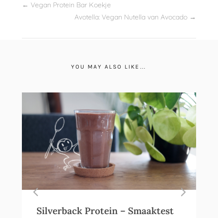
←
Vegan Protein Bar Koekje
Avotella: Vegan Nutella van Avocado
→
YOU MAY ALSO LIKE…
Silverback Protein – Smaaktest