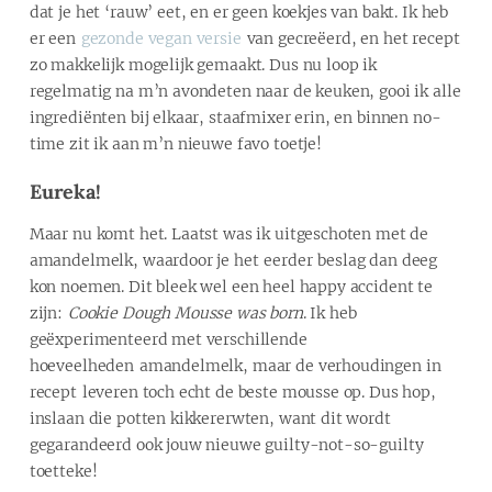
dat je het ‘rauw’ eet, en er geen koekjes van bakt. Ik heb
er een
gezonde vegan versie
van gecreëerd, en het recept
zo makkelijk mogelijk gemaakt. Dus nu loop ik
regelmatig na m’n avondeten naar de keuken, gooi ik alle
ingrediënten bij elkaar, staafmixer erin, en binnen no-
time zit ik aan m’n nieuwe favo toetje!
Eureka!
Maar nu komt het. Laatst was ik uitgeschoten met de
amandelmelk, waardoor je het eerder beslag dan deeg
kon noemen. Dit bleek wel een heel happy accident te
zijn:
Cookie Dough Mousse was born
. Ik heb
geëxperimenteerd met verschillende
hoeveelheden amandelmelk, maar de verhoudingen in
recept leveren toch echt de beste mousse op. Dus hop,
inslaan die potten kikkererwten, want dit wordt
gegarandeerd ook jouw nieuwe guilty-not-so-guilty
toetteke!