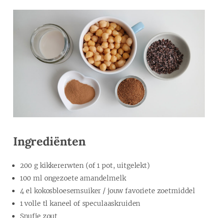
Ingrediënten
200 g kikkererwten (of 1 pot, uitgelekt)
100 ml ongezoete amandelmelk
4 el kokosbloesemsuiker / jouw favoriete zoetmiddel
1 volle tl kaneel of speculaaskruiden
Snufje zout